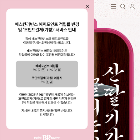
로그인
baskin robbins
close
검색
닫기
검색