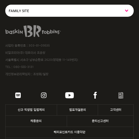
FAMILY SITE
SPC그룹사이트
baskiN robbiNs
SPC MAGAZINE
사업자 등록번호 : 303-81-09535
해피포인트카드
비알코리아(주) 대표이사 조윤상
서울특별시 서초구 남부순환로 2620(양재동 11-149번지)
파스쿠찌
TEL :
080-555-3131
개인정보관리책임자 : 조성희/실장
삼립
파리바게뜨
던킨
신규 직영점 입점제의
점포개설문의
고객센터
채용문의
윤리신고센터
해피포인트카드 이용약관