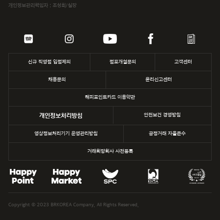
개인정보관리책임자 : 조성희/실장
삼립
파리바게뜨
던킨
신규 직영점 입점제의
점포개설문의
고객센터
채용문의
윤리신고센터
해피포인트카드 이용약관
개인정보처리방침
안전보건 경영방침
영상정보처리기기 운영관리방침
공정거래 자율준수
거래희망회사 사전등록
Copyright © 2023 BRKOREA Company. All Rights Reserved.