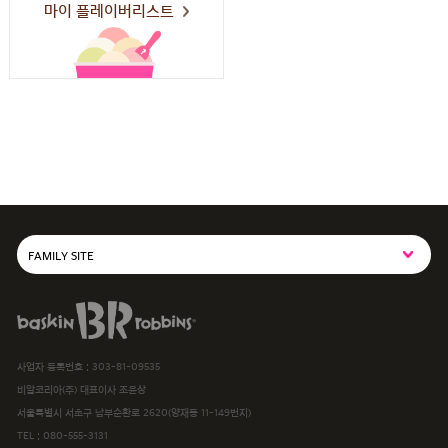
마이 플레이버리스트
FAMILY SITE
SPC그룹사이트
baskiN robbiNs
SPC MAGAZINE
사업자 등록번호 : 303-81-09535
해피포인트카드
비알코리아(주) 대표이사 조윤상
서울특별시 서초구 남부순환로 2620(양재동 11-149번지)
파스쿠찌
TEL :
080-555-3131