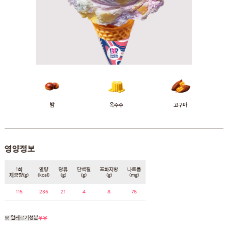
밤
옥수수
고구마
영양정보
1회
열량
당류
단백질
포화지방
나트륨
제공량(g)
(kcal)
(g)
(g)
(g)
(mg)
115
236
21
4
8
76
※ 알레르기성분
우유