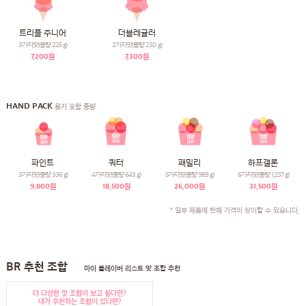
트리플 주니어
더블레귤러
3가지맛(중량 225 g)
2가지맛(중량 230 g)
7,200원
7,300원
HAND PACK
용기 포함 중량
파인트
쿼터
패밀리
하프갤론
3가지맛(중량 336 g)
4가지맛(중량 643 g)
5가지맛(중량 989 g)
6가지맛(중량 1,237 g)
9,800원
18,500원
26,000원
31,500원
* 일부 제품에 한해 가격이 상이할 수 있습니다.
BR 추천 조합
마이 플레이버 리스트 맛 조합 추천
더 다양한 맛 조합이 보고 싶다면?
내가 추천하는 조합이 있다면?