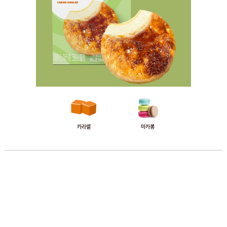
카라멜
마카롱