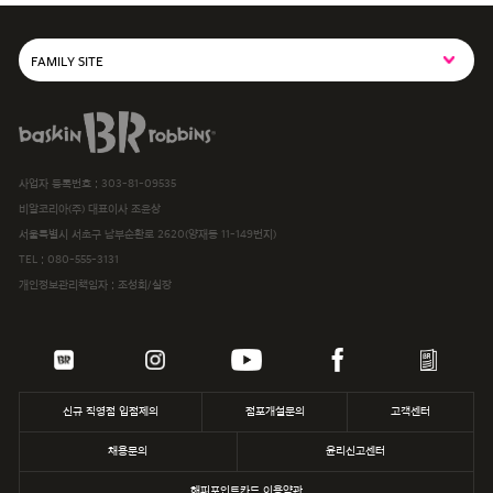
FAMILY SITE
SPC그룹사이트
baskiN robbiNs
SPC MAGAZINE
사업자 등록번호 : 303-81-09535
해피포인트카드
비알코리아(주) 대표이사 조윤상
서울특별시 서초구 남부순환로 2620(양재동 11-149번지)
파스쿠찌
TEL :
080-555-3131
개인정보관리책임자 : 조성희/실장
삼립
파리바게뜨
던킨
신규 직영점 입점제의
점포개설문의
고객센터
채용문의
윤리신고센터
해피포인트카드 이용약관