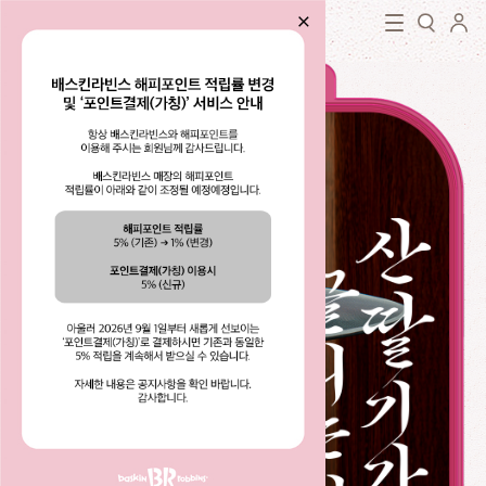
로그인
baskin robbins
close
검색
닫기
검색