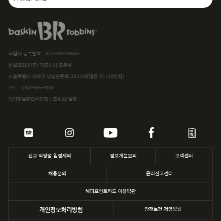
SPC그룹사이트
baskiN robbiNs
SPC MAGAZINE
사업자 등록번호 : 303-81-09535
해피포인트카드
비알코리아(주) 대표이사 조윤상
서울특별시 서초구 남부순환로 2620(양재동 11-149번지)
파스쿠찌
TEL :
080-555-3131
개인정보관리책임자 : 조성희/실장
삼립
파리바게뜨
던킨
신규 직영점 입점제의
점포개설문의
고객센터
채용문의
윤리신고센터
해피포인트카드 이용약관
개인정보처리방침
안전보건 경영방침