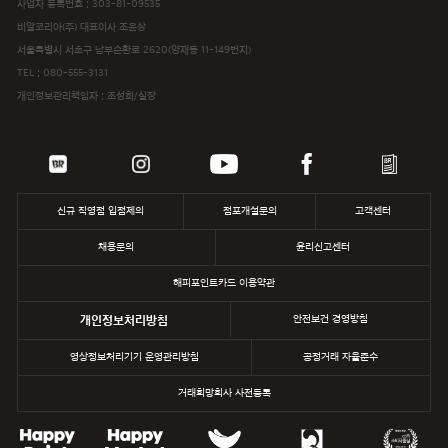
사업자 등록번호 : 303-81-09535
해피포인트카드
비알코리아(주) 대표이사 조윤상
서울특별시 서초구 남부순환로 2620(양재동 11-149번지)
파스쿠찌
TEL :
080-555-3131
개인정보관리책임자 : 조성희/실장
삼립
파리바게뜨
던킨
신규 직영점 입점제의
점포개설문의
고객센터
채용문의
윤리신고센터
해피포인트카드 이용약관
개인정보처리방침
안전보건 경영방침
영상정보처리기기 운영관리방침
공정거래 자율준수
거래희망회사 사전등록