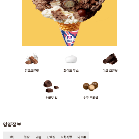
밀크초콜릿
화이트 무스
다크 초콜릿
초콜릿 칩
초코 프레첼
영양정보
1회
열량
당류
단백질
포화지방
나트륨