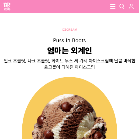
로그인
baskin robbins
close
검색
ICECREAM
검색
Puss In Boots
엄마는 외계인
밀크 초콜릿, 다크 초콜릿, 화이트 무스 세 가지 아이스크림에 달콤 바삭한
초코볼이 더해진 아이스크림