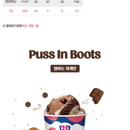
제공량(g)
(kcal)
(g)
(g)
(g)
(mg)
115
296
23
5
11
114
※ 알레르기성분
우유, 대두, 밀