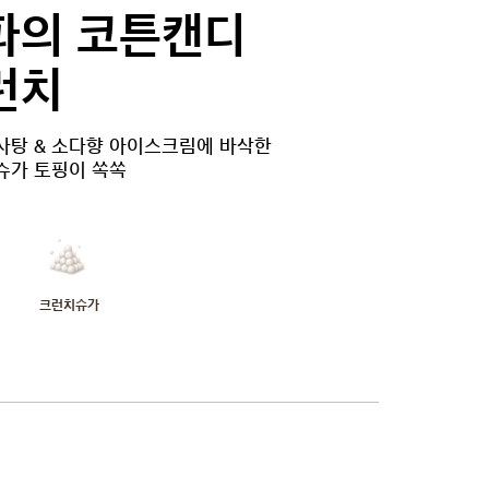
파의 코튼캔디
런치
사탕 & 소다향 아이스크림에 바삭한
슈가 토핑이 쏙쏙
크런치슈가