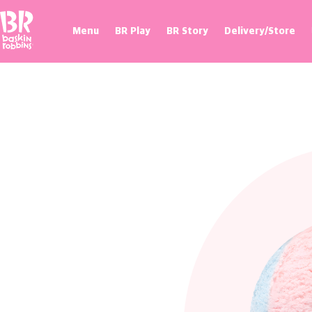
Baskin Robbins
Menu
BR Play
BR Story
Delivery/Store
프로모션
매장 찾기
제휴혜택
100flavor 플래그십스토어