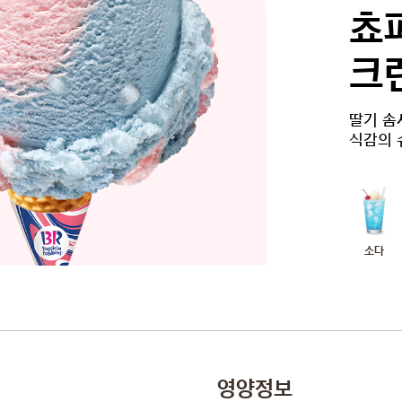
쵸
크
딸기 솜
식감의 
소다
영양정보