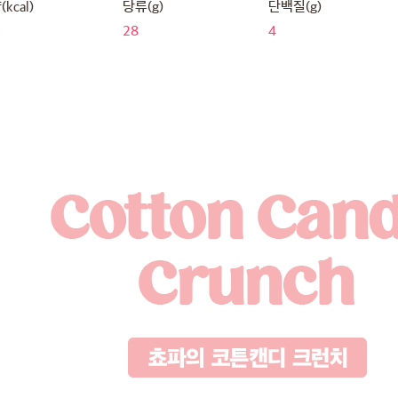
kcal)
당류(g)
단백질(g)
9
28
4