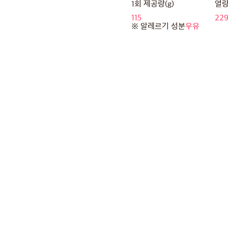
1회 제공량(g)
열량(
115
22
※ 알레르기 성분
우유