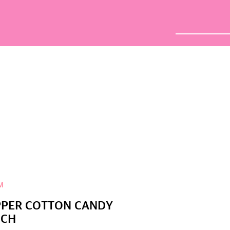
close
배달주문
단체주문
삭제
검색
M
PER COTTON CANDY
NCH