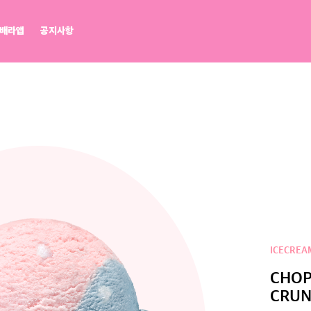
배라앱
공지사항
배라광장
워크샵 by 배스킨라빈스
BR레시피
마이플레이버리스트
점포개설문의
ICECREA
CHOP
CRU