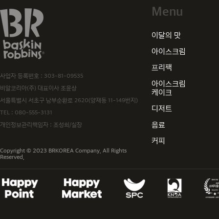
Menu
baskiN robbiNs
이달의 맛
아이스크림
프리팩
사업자 등록번호 : 303-81-09535
아이스크림
비알코리아(주) 대표이사 조윤상
케이크
서울특별시 서초구 남부순환로 2620(양재동 11-149번지)
디저트
TEL :
080-555-3131
음료
개인정보관리책임자 : 조성희/실장
커피
Copyright © 2023 BRKOREA Company. All Rights
Reserved.