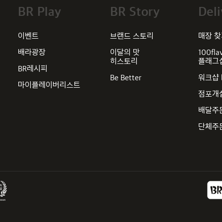
BR Play
BR Story
Deli
이벤트
브랜드 스토리
매장 
배라광장
이달의 맛
100fla
히스토리
플래그
BR레시피
Be Better
워크샵 
마이플레이버리스트
점포개
배달주
단체주