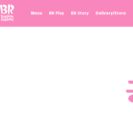
Baskin Robbins
Menu
BR Play
BR Story
Delivery/Store
프로모션
매장 찾기
제휴혜택
100flavor 플래그십스토어