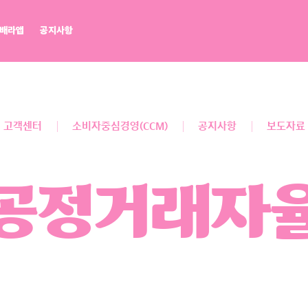
배라앱
공지사항
배라광장
워크샵 by 배스킨라빈스
BR레시피
마이플레이버리스트
점포개설문의
고객센터
소비자중심경영(CCM)
공지사항
보도자료
공정거래자