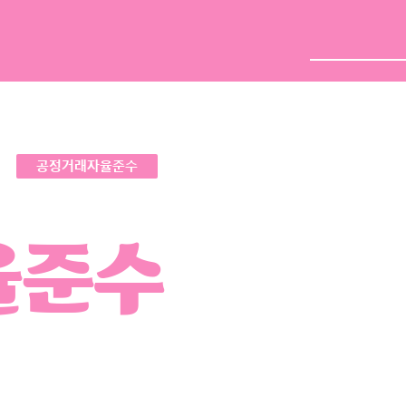
close
배달주문
단체주문
공정거래자율준수
삭제
검색
율준수