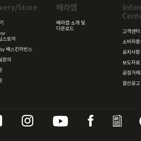
very/Store
배라앱
Info
Cent
찾기
배라앱 소개 및
다운로드
고객센터
vor
십스토어
소비자중심
by 배스킨라빈스
공지사항
설문의
보도자료
문
공정거래
문
결산공고