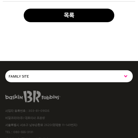
목록
FAMILY SITE
SPC그룹사이트
baskiN robbiNs
SPC MAGAZINE
사업자 등록번호 : 303-81-09535
해피포인트카드
비알코리아(주) 대표이사 조윤상
서울특별시 서초구 남부순환로 2620(양재동 11-149번지)
파스쿠찌
TEL :
080-555-3131