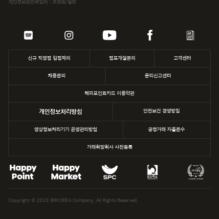
개인정보관리책임자 : 조성희/실장
삼립
파리바게뜨
던킨
신규 직영점 입점제의
점포개설문의
고객센터
채용문의
윤리신고센터
해피포인트카드 이용약관
개인정보처리방침
안전보건 경영방침
영상정보처리기기 운영관리방침
공정거래 자율준수
거래희망회사 사전등록
Copyright © 2023 BRKOREA Company. All Rights Reserved.