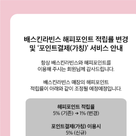
Baskin Robbins
타이틀
Menu
BR Play
BR Story
Delivery/Store
프로모션
매장 찾기
제휴혜택
100flavor 플래그십스토어