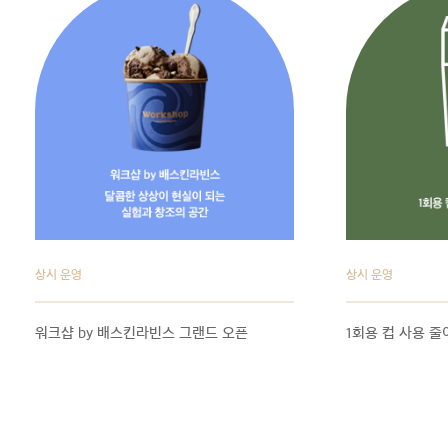
상시 운영
상시 운영
워크샵 by 배스킨라빈스 그랜드 오픈
1회용 컵 사용 줄