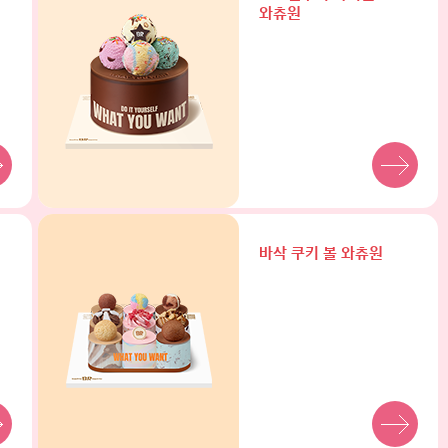
와츄원
바삭 쿠키 볼 와츄원