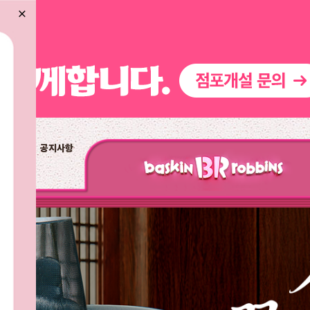
닫기
배라앱
공지사항
배라광장
워크샵 by 배스킨라빈스
BR레시피
마이플레이버리스트
점포개설문의