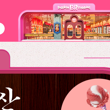
close
배달주문
단체주문
삭제
검색