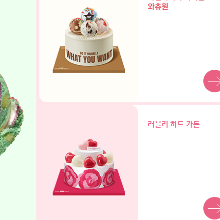
와츄원
러블리 하트 가든