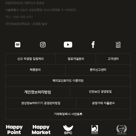
비알코리아(주) 대표이사 조윤상
서울특별시 서초구 남부순환로 2620(양재동 11-149번지)
파스쿠찌
TEL :
080-555-3131
개인정보관리책임자 : 조성희/실장
삼립
파리바게뜨
던킨
신규 직영점 입점제의
점포개설문의
고객센터
채용문의
윤리신고센터
해피포인트카드 이용약관
개인정보처리방침
안전보건 경영방침
영상정보처리기기 운영관리방침
공정거래 자율준수
거래희망회사 사전등록